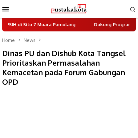
Skip
Mobile
to
Menu
content
Situ 7 Muara Pamulang
Dukung Program Indonesia As
Home
News
Dinas PU dan Dishub Kota Tangsel
Prioritaskan Permasalahan
Kemacetan pada Forum Gabungan
OPD