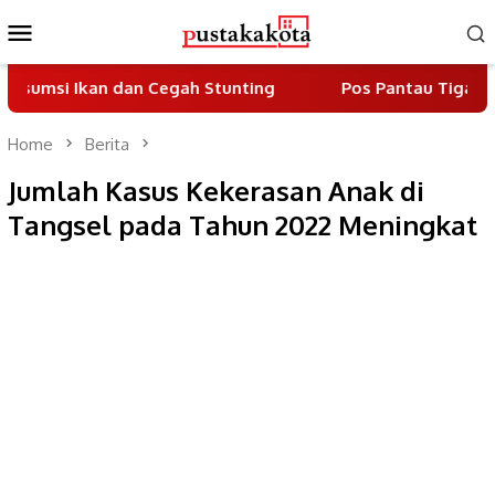
Skip
Mobile
to
Menu
content
kan dan Cegah Stunting
Pos Pantau Tiga Pilar Berdir
Home
Berita
Jumlah Kasus Kekerasan Anak di
Tangsel pada Tahun 2022 Meningkat