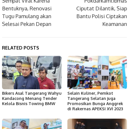
navigation
Sempat Viral Karena
Pokdarkamtibmas
Bentuknya, Renovasi
Ciputat Dilantik, Siap
Tugu Pamulang akan
Bantu Polisi Ciptakan
Selesai Pekan Depan
Keamanan
RELATED POSTS
Bikers Asal Tangerang Wahyu
Selain Kuliner, Pemkot
Kandacong Menang Tender
Tangerang Selatan juga
Kelola Bisnis Towing BMW
Promosikan Bunga Anggrek
di Rakernas APEKSI XVI 2023