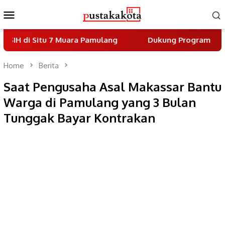
Skip
Mobile
to
Menu
content
tu 7 Muara Pamulang
Dukung Program Indonesia Asri
Home
Berita
Saat Pengusaha Asal Makassar Bantu
Warga di Pamulang yang 3 Bulan
Tunggak Bayar Kontrakan