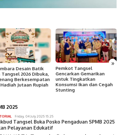
»
Pemkot Tangsel
mbara Desain Batik
Pos Pa
Gencarkan Gemarikan
 Tangsel 2026 Dibuka,
Berdir
untuk Tingkatkan
enang Berkesempatan
Hajar
Konsumsi Ikan dan Cegah
 Hadiah Jutaan Rupiah
Jamin
Stunting
Pasca
B 2025
gunawan
TORIAL
Friday, 04 July 2025 15:25
ikbud Tangsel Buka Posko Pengaduan SPMB 2025
sumaryono
kan Pelayanan Edukatif