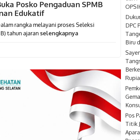
Buka Posko Pengaduan SPMB
OPSIH
nan Edukatif
Dukun
lam rangka melayani proses Seleksi
DPC P
B) tahun ajaran
selengkapnya
Tange
Biru 
Sayem
Tangs
Berke
Rupi
Pemk
Gemar
Konsu
Pos P
Titik
Apara