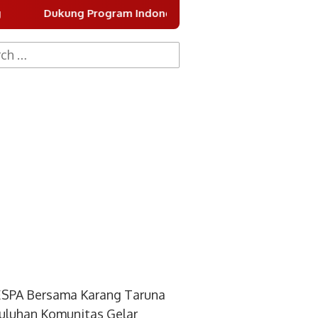
 Indonesia Asri, DPC Partai Demokrat Kota Tangerang Gela
h
SPA Bersama Karang Taruna
uluhan Komunitas Gelar