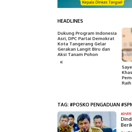
HEADLINES
Dukung Program Indonesia
Asri, DPC Partai Demokrat
Kota Tangerang Gelar
Gerakan Langit Biru dan
Aksi Tanam Pohon
«
NESPA Bersama Karang
Saye
runa dan Puluhan
Khas
munitas Gelar OPSIH di
Pem
tu 7 Muara Pamulang
Raih
TAG:
#POSKO PENGADUAN #SPM
ADVER
Dind
Beri