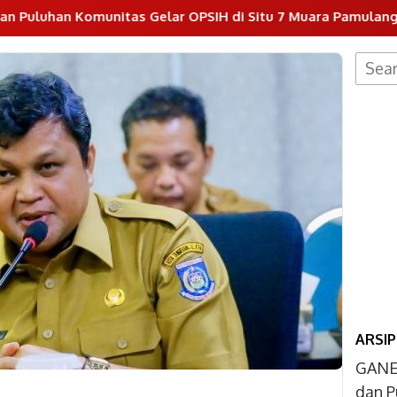
lar OPSIH di Situ 7 Muara Pamulang
Dukung Program
Searc
for:
ARSIP
GANE
dan P