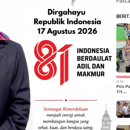
Pasca
BERI
KRIMINA
14:59
Pos Pa
Tit…