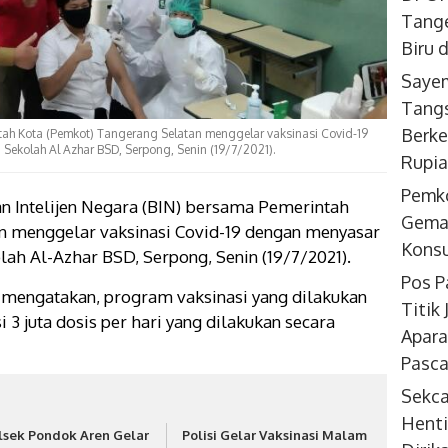
Tange
Biru 
Sayem
Tangs
Berke
tah Kota (Pemkot) Tangerang Selatan menggelar vaksinasi Covid-19
 Sekolah Al Azhar BSD, Serpong, Senin (19/7/2021).
Rupi
Pemk
 Intelijen Negara (BIN) bersama Pemerintah
Gemar
n menggelar vaksinasi Covid-19 dengan menyasar
Konsu
olah Al-Azhar BSD, Serpong, Senin (19/7/2021).
Pos P
to mengatakan, program vaksinasi yang dilakukan
Titik
i 3 juta dosis per hari yang dilakukan secara
Apara
Pasca
Sekc
Henti
lsek Pondok Aren Gelar
Polisi Gelar Vaksinasi Malam