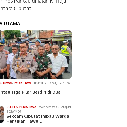
an Pos Pantau di Jalan Ki Hajar
tara Ciputat
TA UTAMA
L
,
NEWS
,
PERISTIWA
Thursday, 06 August 2026
ntau Tiga Pilar Berdiri di Dua
BERITA
,
PERISTIWA
Wednesday, 05 August
2026 19:07
Sekcam Ciputat Imbau Warga
Hentikan Tawu…