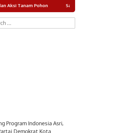
am Pohon
Sayembara Desain Batik Khas Tangsel 2026
h
g Program Indonesia Asri,
artai Demokrat Kota