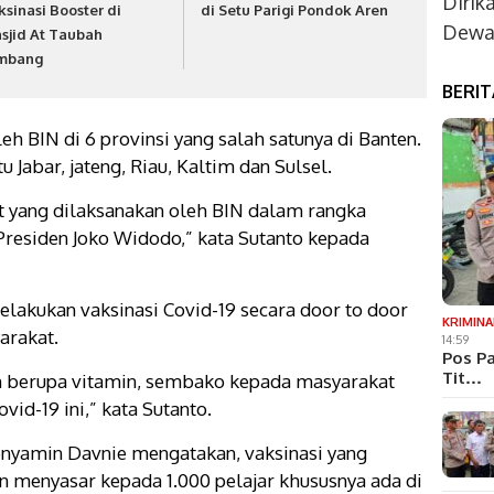
Dirik
ksinasi Booster di
di Setu Parigi Pondok Aren
Dewan
sjid At Taubah
mbang
BERI
eh BIN di 6 provinsi yang salah satunya di Banten.
u Jabar, jateng, Riau, Kaltim dan Sulsel.
ut yang dilaksanakan oleh BIN dalam rangka
Presiden Joko Widodo,” kata Sutanto kepada
elakukan vaksinasi Covid-19 secara door to door
KRIMINA
arakat.
14:59
Pos Pa
Tit…
 berupa vitamin, sembako kepada masyarakat
id-19 ini,” kata Sutanto.
enyamin Davnie mengatakan, vaksinasi yang
n menyasar kepada 1.000 pelajar khususnya ada di