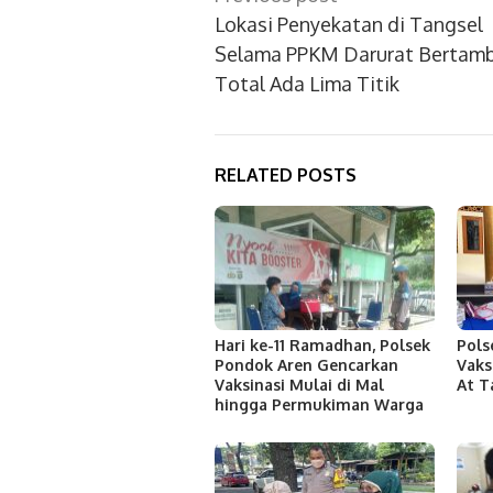
navigation
Lokasi Penyekatan di Tangsel
Selama PPKM Darurat Bertamb
Total Ada Lima Titik
RELATED POSTS
Hari ke-11 Ramadhan, Polsek
Pols
Pondok Aren Gencarkan
Vaks
Vaksinasi Mulai di Mal
At 
hingga Permukiman Warga