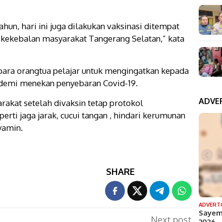
tahun, hari ini juga dilakukan vaksinasi ditempat
 kekebalan masyarakat Tangerang Selatan,” kata
ara orangtua pelajar untuk mengingatkan kepada
n demi menekan penyebaran Covid-19.
ADVE
akat setelah divaksin tetap protokol
erti jaga jarak, cucui tangan , hindari kerumunan
yamin.
SHARE
ADVERT
Sayem
Next post
2026