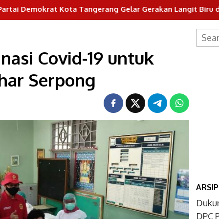
rat Kota Tangerang Gelar Gerakan Langit Biru dan Aksi Tan
Searc
for:
nasi Covid-19 untuk
zhar Serpong
ARSIP
Dukun
DPC P