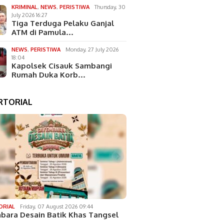
KRIMINAL
,
NEWS
,
PERISTIWA
Thursday, 30
July 2026 16:27
Tiga Terduga Pelaku Ganjal
ATM di Pamula…
NEWS
,
PERISTIWA
Monday, 27 July 2026
18:04
Kapolsek Cisauk Sambangi
Rumah Duka Korb…
RTORIAL
ORIAL
Friday, 07 August 2026 09:44
bara Desain Batik Khas Tangsel
…