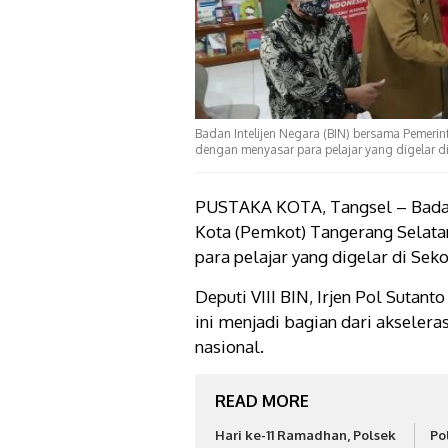
Badan Intelijen Negara (BIN) bersama Pemerin
dengan menyasar para pelajar yang digelar di
PUSTAKA KOTA, Tangsel – Badan
Kota (Pemkot) Tangerang Selata
para pelajar yang digelar di Sek
Deputi VIII BIN, Irjen Pol Sutan
ini menjadi bagian dari akseleras
nasional.
READ MORE
Hari ke-11 Ramadhan, Polsek
Po