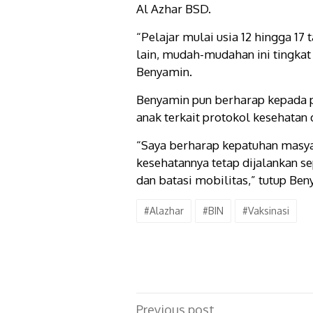
Al Azhar BSD.
“Pelajar mulai usia 12 hingga 17 
lain, mudah-mudahan ini tingkat
Benyamin.
Benyamin pun berharap kepada p
anak terkait protokol kesehata
“Saya berharap kepatuhan masyar
kesehatannya tetap dijalankan sep
dan batasi mobilitas,” tutup Ben
#Alazhar
#BIN
#Vaksinasi
Post
Previous post