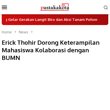
Skip
Mobile
to
Menu
content
lar Gerakan Langit Biru dan Aksi Tanam Pohon
Sayem
Home
News
Erick Thohir Dorong Keterampilan
Mahasiswa Kolaborasi dengan
BUMN