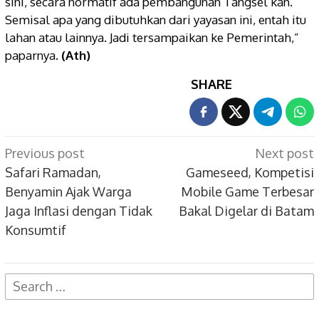
sini, secara normatif ada pembangunan Tangsel kan.
Semisal apa yang dibutuhkan dari yayasan ini, entah itu
lahan atau lainnya. Jadi tersampaikan ke Pemerintah,”
paparnya.
(Ath)
SHARE
Post
Previous post
Next post
navigation
Safari Ramadan,
Gameseed, Kompetisi
Benyamin Ajak Warga
Mobile Game Terbesar
Jaga Inflasi dengan Tidak
Bakal Digelar di Batam
Konsumtif
Search
for: