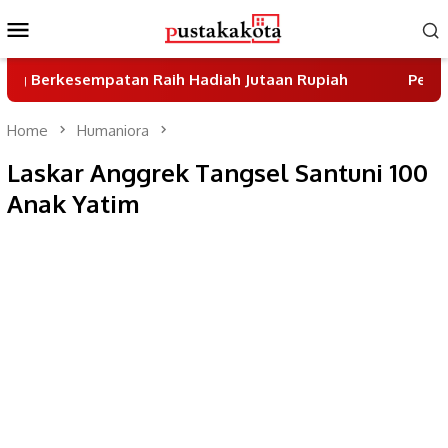
Skip
Mobile
to
Menu
content
kesempatan Raih Hadiah Jutaan Rupiah
Pemkot Tangs
Home
Humaniora
Laskar Anggrek Tangsel Santuni 100
Anak Yatim