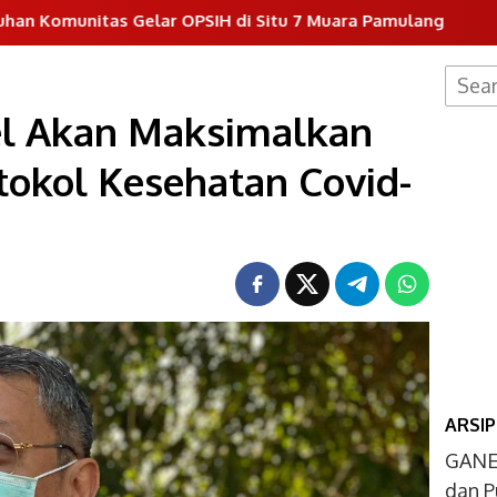
Gelar OPSIH di Situ 7 Muara Pamulang
Dukung Progr
Searc
for:
l Akan Maksimalkan
okol Kesehatan Covid-
ARSIP
GANE
dan P