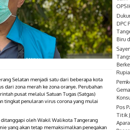
OPSIH
Dukun
DPC P
Tange
Biru 
Sayem
Tangs
Berke
Rupi
rang Selatan menjadi satu dari beberapa kota
Pemk
s dari zona merah ke zona oranye. Perubahan
Gemar
intah pusat melalui Satuan Tugas (Satgas)
Konsu
 tingkat penularan virus corona yang mulai
Pos P
Titik
 ditanggapi oleh Wakil Walikota Tangerang
Apara
vnie yang akan tetap memaksimalkan penegakan