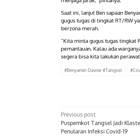
menjaga jarak,” pintanya.
Saat ini, lanjut Ben sapaan Ben
gugus tugas di tingkat RT/RW ya
berzona merah.
“Kita minta gugus tugas tingka
pemantauan. Kalau ada warganya
segera bisa kita lakukan perawat
#Benyamin Davnie #Tangsel
#Cov
Post
Previous post
navigation
Puspemkot Tangsel Jadi Klaste
Penularan Infeksi Covid-19