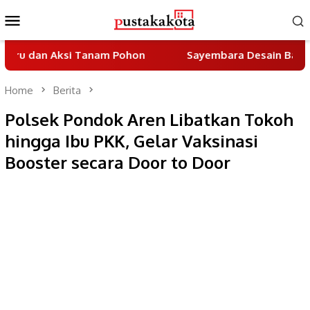
Skip
Mobile
to
Menu
content
ksi Tanam Pohon
Sayembara Desain Batik Khas Tangs
Home
Berita
Polsek Pondok Aren Libatkan Tokoh
hingga Ibu PKK, Gelar Vaksinasi
Booster secara Door to Door