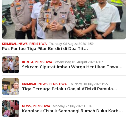
KRIMINAL
,
NEWS
,
PERISTIWA
Thursday, 06 August 2026 14:59
Pos Pantau Tiga Pilar Berdiri di Dua Tit…
BERITA
,
PERISTIWA
Wednesday, 05 August 2026 19:07
Sekcam Ciputat Imbau Warga Hentikan Tawu…
KRIMINAL
,
NEWS
,
PERISTIWA
Thursday, 30 July 2026 16:27
Tiga Terduga Pelaku Ganjal ATM di Pamula…
NEWS
,
PERISTIWA
Monday, 27 July 2026 18:04
Kapolsek Cisauk Sambangi Rumah Duka Korb…