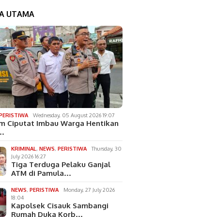
TA UTAMA
PERISTIWA
Wednesday, 05 August 2026 19:07
m Ciputat Imbau Warga Hentikan
…
KRIMINAL
,
NEWS
,
PERISTIWA
Thursday, 30
July 2026 16:27
Tiga Terduga Pelaku Ganjal
ATM di Pamula…
NEWS
,
PERISTIWA
Monday, 27 July 2026
18:04
Kapolsek Cisauk Sambangi
Rumah Duka Korb…