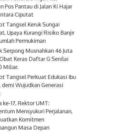
an Pos Pantau di Jalan Ki Hajar
tara Ciputat
t Tangsel Keruk Sungai
at, Upaya Kurangi Risiko Banjir
jumlah Permukiman
k Serpong Musnahkan 46 Juta
 Obat Keras Daftar G Senilai
 Miliar.
t Tangsel Perkuat Edukasi Ibu
 demi Wujudkan Generasi
t
a ke-17, Rektor UMT:
tum Mensyukuri Perjalanan,
uatkan Komitmen
angun Masa Depan