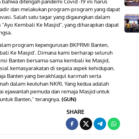
bahwa ditengah pandemi Covid -19 ini harus
n hadir dan melakukan program-program yang dapat
vasi. Salah satu tagar yang digaungkan dalam
 “Ayo Kembali Ke Masjid”, yang diharapkan dapat
ngsa.
dalam program kepengurusan BKPRMI Banten,
ali Ke Masjid’. Dimana kami berharap seluruh
nsi Banten bersama-sama kembali ke Masjid,
sial kemasyarakatan di segala aspek kehidupan.
a Banten yang berakhlaqul karimah serta
ah dalam keutuhan NKRI. Yang kedua adalah
gai ejawantah pemuda dan remaja Masjid untuk
untuk Banten,” terangnya.
(GUN)
SHARE