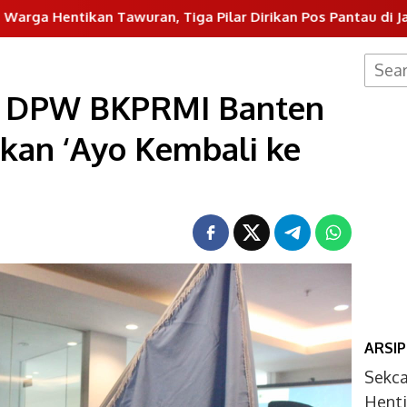
 Tawuran, Tiga Pilar Dirikan Pos Pantau di Jalan Ki Hajar 
Searc
for:
k, DPW BKPRMI Banten
kan ‘Ayo Kembali ke
ARSIP
Sekc
Henti