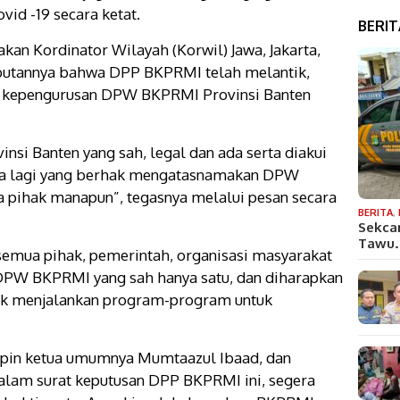
id -19 secara ketat.
BERI
an Kordinator Wilayah (Korwil) Jawa, Jakarta,
utannya bahwa DPP BKPRMI telah melantik,
kepengurusan DPW BKPRMI Provinsi Banten
si Banten yang sah, legal dan ada serta diakui
ada lagi yang berhak mengatasnamakan DPW
pihak manapun”, tegasnya melalui pesan secara
BERITA
,
Sekca
Tawu
emua pihak, pemerintah, organisasi masyarakat
DPW BKPRMI yang sah hanya satu, dan diharapkan
tuk menjalankan program-program untuk
impin ketua umumnya Mumtaazul Ibaad, dan
dalam surat keputusan DPP BKPRMI ini, segera