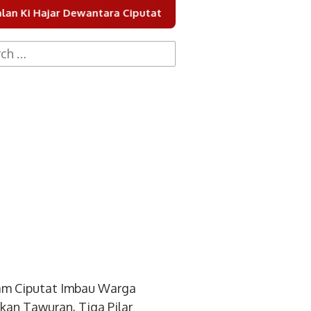
Dewantara Ciputat
Pemkot Tangsel Keruk Sungai Ciput
h
am Ciputat Imbau Warga
kan Tawuran, Tiga Pilar