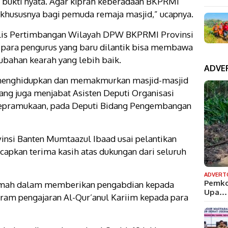
bukti nyata. Agar kiprah keberadaan BKPRMI
 khususnya bagi pemuda remaja masjid,” ucapnya.
lis Pertimbangan Wilayah DPW BKPRMI Provinsi
p para pengurus yang baru dilantik bisa membawa
ubahan kearah yang lebih baik.
ADVE
 menghidupkan dan memakmurkan masjid-masjid
yang juga menjabat Asisten Deputi Organisasi
pramukaan, pada Deputi Bidang Pengembangan
i Banten Mumtaazul Ibaad usai pelantikan
apkan terima kasih atas dukungan dari seluruh
ADVERT
Pemko
qomah dalam memberikan pengabdian kepada
Upa…
ram pengajaran Al-Qur’anul Kariim kepada para