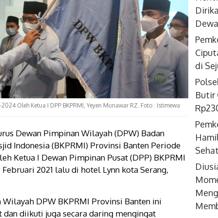
Dirik
Dewan
Pemko
Ciput
di Se
Polse
Butir
2024 Oleh Ketua I DPP BKPRMI, Yeyen Munawar RZ. Foto : Istimewa
Rp230
Pemko
gurus Dewan Pimpinan Wilayah (DPW) Badan
Hamil
d Indonesia (BKPRMI) Provinsi Banten Periode
Seha
 oleh Ketua I Dewan Pimpinan Pusat (DPP) BKPRMI
Diusi
ebruari 2021 lalu di hotel Lynn kota Serang,
Momen
Meng
ja Wilayah DPW BKPRMI Provinsi Banten ini
Memb
dan diikuti juga secara daring mengingat