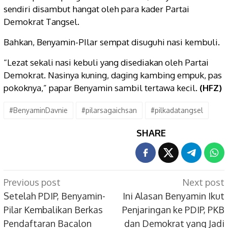
sendiri disambut hangat oleh para kader Partai
Demokrat Tangsel.
Bahkan, Benyamin-PIlar sempat disuguhi nasi kembuli.
“Lezat sekali nasi kebuli yang disediakan oleh Partai
Demokrat. Nasinya kuning, daging kambing empuk, pas
pokoknya,” papar Benyamin sambil tertawa kecil.
(HFZ)
#BenyaminDavnie
#pilarsagaichsan
#pilkadatangsel
SHARE
Post
Previous post
Next post
navigation
Setelah PDIP, Benyamin-
Ini Alasan Benyamin Ikut
Pilar Kembalikan Berkas
Penjaringan ke PDIP, PKB
Pendaftaran Bacalon
dan Demokrat yang Jadi