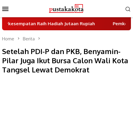
Skip
Mobile
to
Menu
content
tan Raih Hadiah Jutaan Rupiah
Pemkot Tangsel Gen
Home
Berita
Setelah PDI-P dan PKB, Benyamin-
Pilar Juga Ikut Bursa Calon Wali Kota
Tangsel Lewat Demokrat