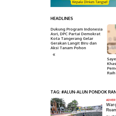
HEADLINES
Dukung Program Indonesia
Asri, DPC Partai Demokrat
Kota Tangerang Gelar
Gerakan Langit Biru dan
Aksi Tanam Pohon
«
NESPA Bersama Karang
Saye
runa dan Puluhan
Khas
munitas Gelar OPSIH di
Pem
tu 7 Muara Pamulang
Raih
TAG:
#ALUN-ALUN PONDOK RAN
ADVER
Warg
Ruan