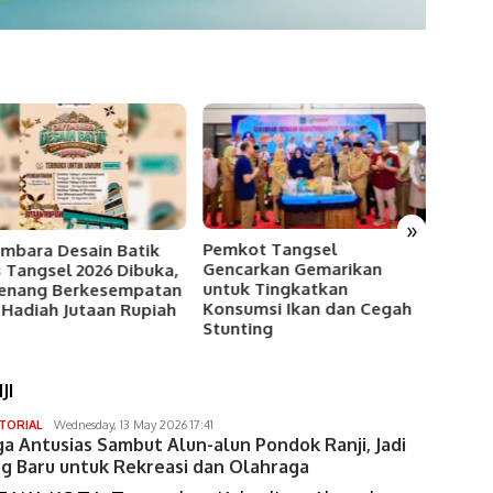
»
Pemkot Tangsel
mbara Desain Batik
Pos Pa
Gencarkan Gemarikan
 Tangsel 2026 Dibuka,
Berdir
untuk Tingkatkan
enang Berkesempatan
Hajar
Konsumsi Ikan dan Cegah
 Hadiah Jutaan Rupiah
Jamin
Stunting
Pasca
JI
gunawan
TORIAL
Wednesday, 13 May 2026 17:41
a Antusias Sambut Alun-alun Pondok Ranji, Jadi
sumaryono
g Baru untuk Rekreasi dan Olahraga