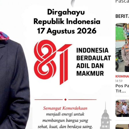
Pasca
BERI
KRIMINA
14:59
Pos Pa
Tit…