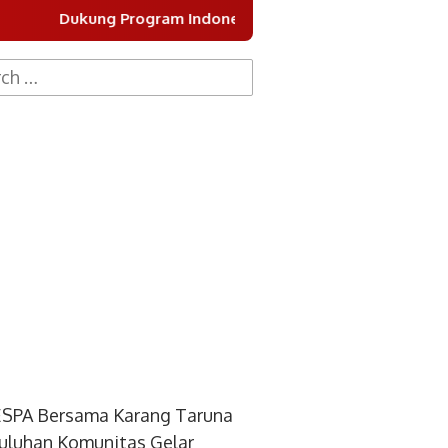
am Indonesia Asri, DPC Partai Demokrat Kota Tangerang Gel
h
SPA Bersama Karang Taruna
uluhan Komunitas Gelar