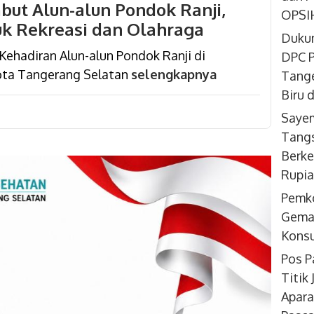
ut Alun-alun Pondok Ranji,
OPSIH
uk Rekreasi dan Olahraga
Dukun
hadiran Alun-alun Pondok Ranji di
DPC P
ota Tangerang Selatan
selengkapnya
Tange
Biru 
Sayem
Tangs
Berke
Rupi
Pemk
Gemar
Konsu
Pos P
Titik
Apara