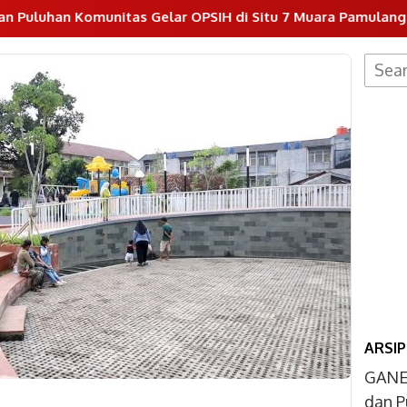
Gelar OPSIH di Situ 7 Muara Pamulang
Dukung Progr
Searc
for:
ARSIP
GANE
dan P