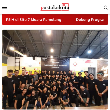
Skip
Mobile
to
Menu
content
itu 7 Muara Pamulang
Dukung Program Indonesia Asri