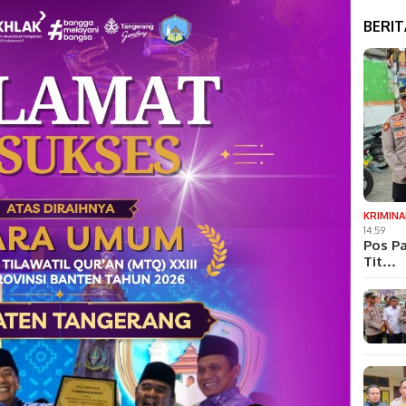
BERI
KRIMINA
14:59
Pos Pa
Tit…