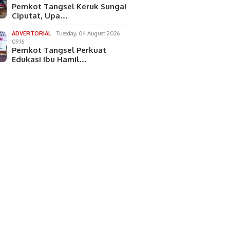
Pemkot Tangsel Keruk Sungai
Ciputat, Upa…
ADVERTORIAL
Tuesday, 04 August 2026
09:16
Pemkot Tangsel Perkuat
k Serpong
Edukasi Ibu Hamil…
hkan 46 Juta Butir
Keras Daftar G
i Rp230 Miliar.