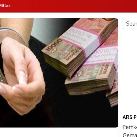
Searc
for:
ARSIP
Pemk
Gemar