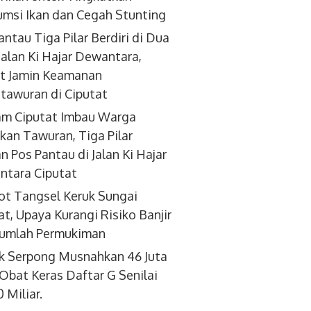
msi Ikan dan Cegah Stunting
antau Tiga Pilar Berdiri di Dua
 Jalan Ki Hajar Dewantara,
t Jamin Keamanan
tawuran di Ciputat
am Ciputat Imbau Warga
kan Tawuran, Tiga Pilar
an Pos Pantau di Jalan Ki Hajar
tara Ciputat
t Tangsel Keruk Sungai
at, Upaya Kurangi Risiko Banjir
 July 2022 15:08
 Gugat Ketua IDI
jumlah Permukiman
 Diduga Gunakan
2 Bodong
k Serpong Musnahkan 46 Juta
 Obat Keras Daftar G Senilai
 Miliar.