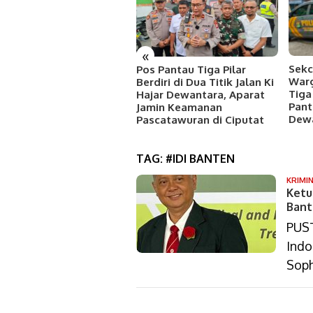
«
Sekc
mkot Tangsel
Pos Pantau Tiga Pilar
Warg
ncarkan Gemarikan
Berdiri di Dua Titik Jalan Ki
Tiga
tuk Tingkatkan
Hajar Dewantara, Aparat
Pant
nsumsi Ikan dan Cegah
Jamin Keamanan
Dewa
unting
Pascatawuran di Ciputat
TAG:
#IDI BANTEN
KRIMI
Ketu
Bant
PUST
Indo
Soph