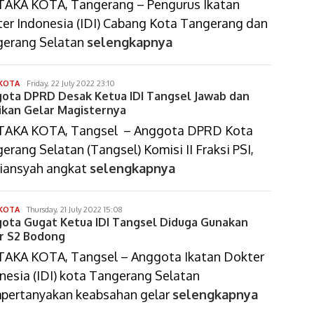
AKA KOTA, Tangerang – Pengurus Ikatan
er Indonesia (IDI) Cabang Kota Tangerang dan
gerang Selatan
selengkapnya
gunawan
KOTA
Friday, 22 July 2022 23:10
ota DPRD Desak Ketua IDI Tangsel Jawab dan
sumaryono
ikan Gelar Magisternya
TAKA KOTA, Tangsel – Anggota DPRD Kota
erang Selatan (Tangsel) Komisi II Fraksi PSI,
iansyah angkat
selengkapnya
dimas
KOTA
Thursday, 21 July 2022 15:08
ota Gugat Ketua IDI Tangsel Diduga Gunakan
arif
setiawan
r S2 Bodong
AKA KOTA, Tangsel – Anggota Ikatan Dokter
nesia (IDI) kota Tangerang Selatan
ertanyakan keabsahan gelar
selengkapnya