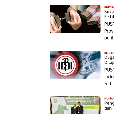
KRIMI
Ketu
Fikt
PUST
Prov
peri
BERIT
Duga
Dila
PUST
Indo
Sidi
HUMAN
Peng
dan T