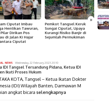
»
am Ciputat Imbau
Pemkot Tangsel Keruk
Polse
a Hentikan Tawuran,
Sungai Ciputat, Upaya
Musna
 Pilar Dirikan Pos
Kurangi Risiko Banjir di
Obat 
au di Jalan Ki Hajar
Sejumlah Permukiman
Senila
ntara Ciputat
gunawan
NAL
,
NEWS
Wednesday, 22 February 2023 20:10
a IDI Tangsel Tersandung Pidana, Ketua IDI
sumaryono
en Ikuti Proses Hukum
AKA KOTA, Tangsel – Ketua Ikatan Dokter
nesia (IDI) Wilayah Banten, Darmawan M
ian angkat bicara
selengkapnya