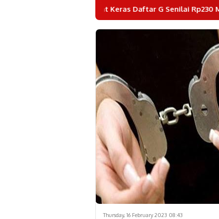
 Obat Keras Daftar G Senilai Rp230 Miliar.
Thursday, 16 February 2023 08:43