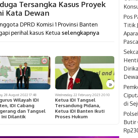
iduga Tersangka Kasus Proyek
Konsu
ini Kata Dewan
Pos P
ggota DPRD Komisi 1 Provinsi Banten
Titik
api perihal kasus Ketua
selengkapnya
Apara
Pasca
Sekc
Henti
Dirik
Dewan
»
Pemko
Ciput
y, 28 August 2022 17:48
Wednesday, 22 February 2023 20:10
Thursday, 21
gurus Wilayah IDI
Ketua IDI Tangsel
Anggota
di Se
ten, IDI Cabang
Tersandung Pidana,
Tangsel
gerang dan Tangsel
Ketua IDI Banten Ikuti
Gelar S
Polse
 Ini Dilantik
Proses Hukum
Butir
Rp230