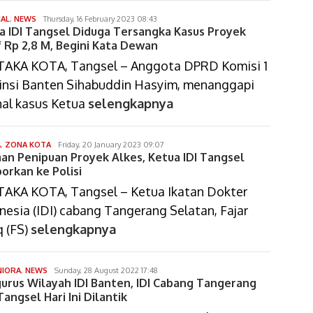
gunawan
NAL
,
NEWS
Thursday, 16 February 2023 08:43
a IDI Tangsel Diduga Tersangka Kasus Proyek
sumaryono
if Rp 2,8 M, Begini Kata Dewan
AKA KOTA, Tangsel – Anggota DPRD Komisi 1
insi Banten Sihabuddin Hasyim, menanggapi
hal kasus Ketua
selengkapnya
dimas
A
,
ZONA KOTA
Friday, 20 January 2023 09:07
an Penipuan Proyek Alkes, Ketua IDI Tangsel
arif
setiawan
porkan ke Polisi
AKA KOTA, Tangsel – Ketua Ikatan Dokter
nesia (IDI) cabang Tangerang Selatan, Fajar
q (FS)
selengkapnya
gunawan
IORA
,
NEWS
Sunday, 28 August 2022 17:48
urus Wilayah IDI Banten, IDI Cabang Tangerang
sumaryono
angsel Hari Ini Dilantik