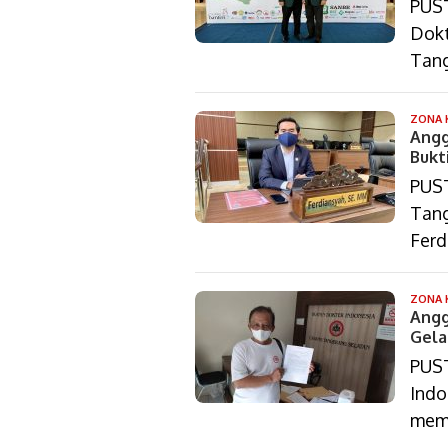
PUST
Dokt
Tan
ZONA 
Angg
Bukt
PUS
Tang
Ferd
ZONA 
Angg
Gela
PUST
Indo
memp