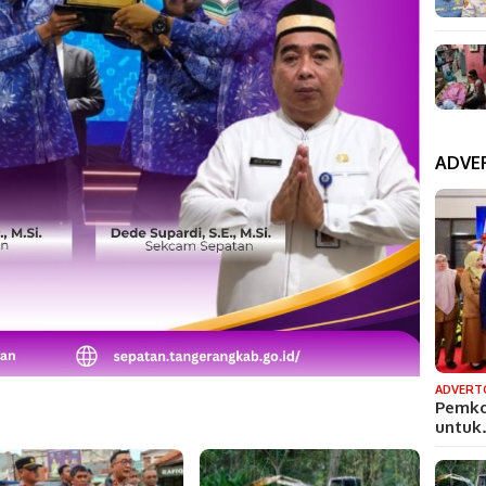
ADVE
ADVERT
Pemko
untu