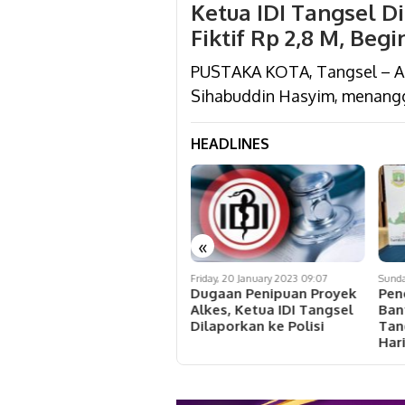
Ketua IDI Tangsel D
Fiktif Rp 2,8 M, Beg
PUSTAKA KOTA, Tangsel – An
Sihabuddin Hasyim, menangg
HEADLINES
«
Thursday, 21 July 2022 15:08
Friday, 20 January 2023 09:07
Sunda
Anggota Gugat Ketua IDI
Dugaan Penipuan Proyek
Pen
Tangsel Diduga Gunakan
Alkes, Ketua IDI Tangsel
Ban
Gelar S2 Bodong
Dilaporkan ke Polisi
Tan
Hari