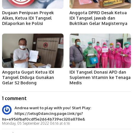
Dugaan Penipuan Proyek
Anggota DPRD Desak Ketua
Alkes, Ketua IDI Tangsel
IDI Tangsel Jawab dan
Dilaporkan ke Polisi
Buktikan Gelar Magisternya
Anggota Gugat Ketua IDI
IDI Tangsel Donasi APD dan
Tangsel Diduga Gunakan
Suplemen Vitamin ke Tenaga
Gelar S2 Bodong
Medis
1 comment
Andrea want to play with you! Start Play:
https://letsg0dancing.page.link/go?
hs=e956fbaf0cdf5e2d64b739ec320a878e&
Monday, 05 September 2022 06:16 at 6:16