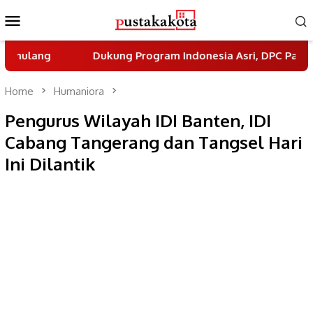
Skip
Mobile
to
Menu
content
Dukung Program Indonesia Asri, DPC Partai Demokrat 
Home
Humaniora
Pengurus Wilayah IDI Banten, IDI
Cabang Tangerang dan Tangsel Hari
Ini Dilantik