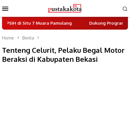
Skip
Mobile
to
Menu
content
i Situ 7 Muara Pamulang
Dukung Program Indonesia A
Home
Berita
Tenteng Celurit, Pelaku Begal Motor
Beraksi di Kabupaten Bekasi