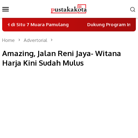
Skip
Mobile
to
Menu
content
u 7 Muara Pamulang
Dukung Program Indonesia Asri, 
Home
Advertorial
Amazing, Jalan Reni Jaya- Witana
Harja Kini Sudah Mulus