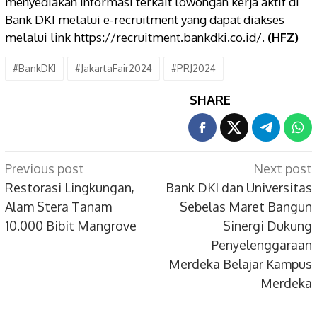
menyediakan informasi terkait lowongan kerja aktif di
Bank DKI melalui e-recruitment yang dapat diakses
melalui link https://recruitment.bankdki.co.id/.
(HFZ)
#BankDKI
#JakartaFair2024
#PRJ2024
SHARE
Post
Previous post
Next post
navigation
Restorasi Lingkungan,
Bank DKI dan Universitas
Alam Stera Tanam
Sebelas Maret Bangun
10.000 Bibit Mangrove
Sinergi Dukung
Penyelenggaraan
Merdeka Belajar Kampus
Merdeka