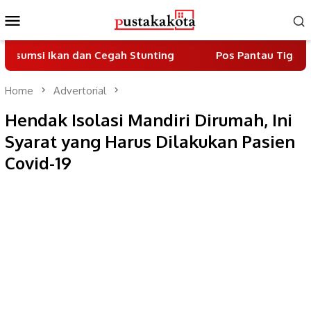
Skip
Mobile
to
Menu
content
an dan Cegah Stunting
Pos Pantau Tiga Pilar Berdir
Home
Advertorial
Hendak Isolasi Mandiri Dirumah, Ini
Syarat yang Harus Dilakukan Pasien
Covid-19