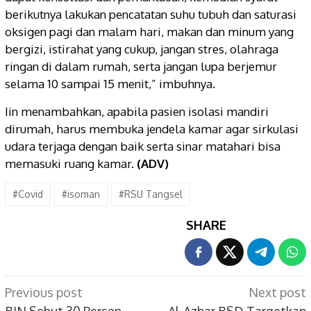
berikutnya lakukan pencatatan suhu tubuh dan saturasi
oksigen pagi dan malam hari, makan dan minum yang
bergizi, istirahat yang cukup, jangan stres, olahraga
ringan di dalam rumah, serta jangan lupa berjemur
selama 10 sampai 15 menit,” imbuhnya.
Iin menambahkan, apabila pasien isolasi mandiri
dirumah, harus membuka jendela kamar agar sirkulasi
udara terjaga dengan baik serta sinar matahari bisa
memasuki ruang kamar.
(ADV)
#Covid
#isoman
#RSU Tangsel
SHARE
Post
Previous post
Next post
BIN Sebut 30 Persen
Al-Azhar BSD Targetkan