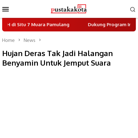
Skip
Mobile
to
Menu
content
 7 Muara Pamulang
Dukung Program Indonesia Asri, 
Home
News
Hujan Deras Tak Jadi Halangan
Benyamin Untuk Jemput Suara