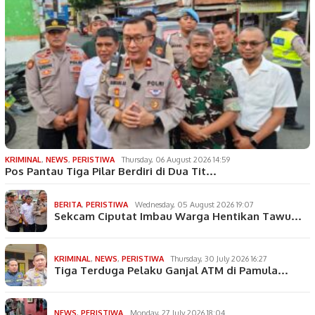
KRIMINAL
,
NEWS
,
PERISTIWA
Thursday, 06 August 2026 14:59
Pos Pantau Tiga Pilar Berdiri di Dua Tit…
BERITA
,
PERISTIWA
Wednesday, 05 August 2026 19:07
Sekcam Ciputat Imbau Warga Hentikan Tawu…
KRIMINAL
,
NEWS
,
PERISTIWA
Thursday, 30 July 2026 16:27
Tiga Terduga Pelaku Ganjal ATM di Pamula…
NEWS
,
PERISTIWA
Monday, 27 July 2026 18:04