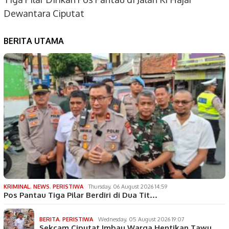
Dewantara Ciputat
BERITA UTAMA
KRIMINAL
,
NEWS
,
PERISTIWA
Thursday, 06 August 2026 14:59
Pos Pantau Tiga Pilar Berdiri di Dua Tit…
BERITA
,
PERISTIWA
Wednesday, 05 August 2026 19:07
Sekcam Ciputat Imbau Warga Hentikan Tawu…