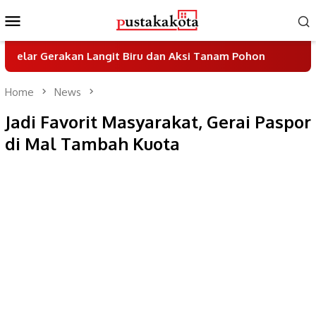
Skip
Mobile
to
Menu
content
an Langit Biru dan Aksi Tanam Pohon
Sayembara Des
Home
News
Jadi Favorit Masyarakat, Gerai Paspor
di Mal Tambah Kuota