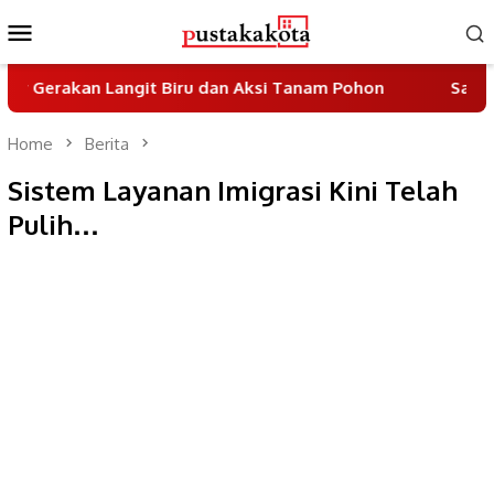
Skip
Mobile
to
Menu
content
 Langit Biru dan Aksi Tanam Pohon
Sayembara Desain
Home
Berita
Sistem Layanan Imigrasi Kini Telah
Pulih…