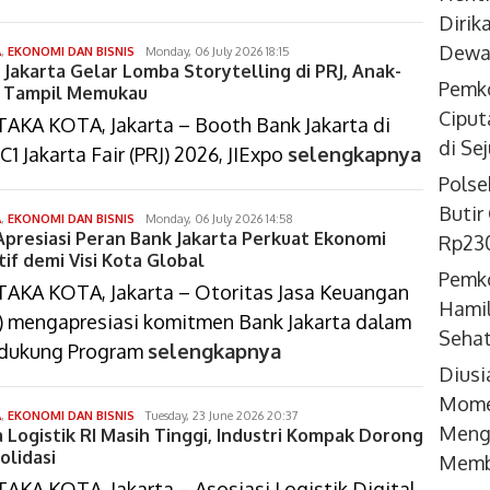
Dirik
Dewan
isa
A
,
EKONOMI DAN BISNIS
Monday, 06 July 2026 18:15
 Jakarta Gelar Lomba Storytelling di PRJ, Anak-
bustomi
Pemko
 Tampil Memukau
Ciput
AKA KOTA, Jakarta – Booth Bank Jakarta di
di Se
 C1 Jakarta Fair (PRJ) 2026, JIExpo
selengkapnya
Polse
Butir
isa
A
,
EKONOMI DAN BISNIS
Monday, 06 July 2026 14:58
Apresiasi Peran Bank Jakarta Perkuat Ekonomi
bustomi
Rp230
tif demi Visi Kota Global
Pemko
AKA KOTA, Jakarta – Otoritas Jasa Keuangan
Hamil
) mengapresiasi komitmen Bank Jakarta dalam
Seha
dukung Program
selengkapnya
Diusi
Momen
isa
A
,
EKONOMI DAN BISNIS
Tuesday, 23 June 2026 20:37
Meng
a Logistik RI Masih Tinggi, Industri Kompak Dorong
bustomi
olidasi
Memb
AKA KOTA, Jakarta – Asosiasi Logistik Digital