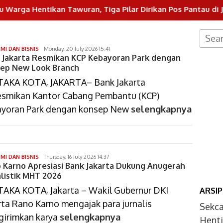
ntikan Tawuran, Tiga Pilar Dirikan Pos Pantau di Jalan Ki 
Searc
for:
isa
MI DAN BISNIS
Monday, 20 July 2026 15:41
 Jakarta Resmikan KCP Kebayoran Park dengan
bustomi
ep New Look Branch
AKA KOTA, JAKARTA– Bank Jakarta
smikan Kantor Cabang Pembantu (KCP)
yoran Park dengan konsep New
selengkapnya
isa
MI DAN BISNIS
Thursday, 16 July 2026 14:37
 Karno Apresiasi Bank Jakarta Dukung Anugerah
bustomi
alistik MHT 2026
AKA KOTA, Jakarta – Wakil Gubernur DKI
ARSIP
rta Rano Karno mengajak para jurnalis
Sekc
irimkan karya
selengkapnya
Henti