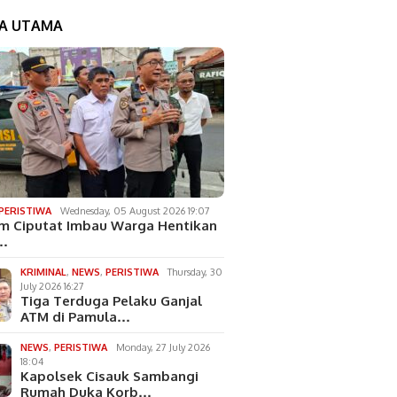
TA UTAMA
PERISTIWA
Wednesday, 05 August 2026 19:07
m Ciputat Imbau Warga Hentikan
…
KRIMINAL
,
NEWS
,
PERISTIWA
Thursday, 30
July 2026 16:27
Tiga Terduga Pelaku Ganjal
ATM di Pamula…
NEWS
,
PERISTIWA
Monday, 27 July 2026
18:04
Kapolsek Cisauk Sambangi
Rumah Duka Korb…