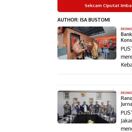
Sekcam Ciputat Imbau Warga He
AUTHOR:
ISA BUSTOMI
EKONO
Bank
Kons
PUST
mere
Keba
EKONO
Rano
Jurn
PUST
Jaka
meng