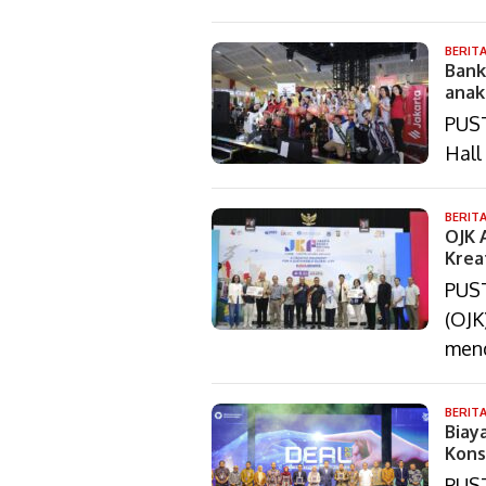
BERIT
Bank
anak
PUST
Hall
BERIT
OJK 
Krea
PUST
(OJK
men
BERIT
Biay
Kons
PUST