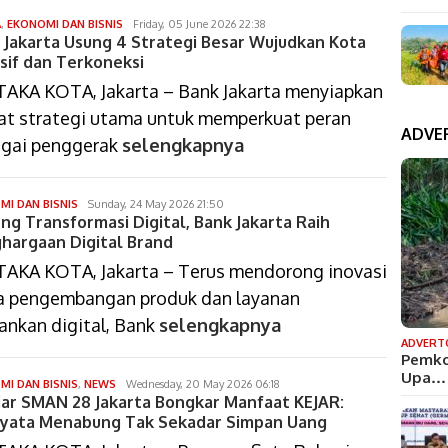
isa
A
,
EKONOMI DAN BISNIS
Friday, 05 June 2026 22:38
 Jakarta Usung 4 Strategi Besar Wujudkan Kota
bustomi
usif dan Terkoneksi
AKA KOTA, Jakarta – Bank Jakarta menyiapkan
t strategi utama untuk memperkuat peran
ADVE
gai penggerak
selengkapnya
isa
MI DAN BISNIS
Sunday, 24 May 2026 21:50
ng Transformasi Digital, Bank Jakarta Raih
bustomi
hargaan Digital Brand
AKA KOTA, Jakarta – Terus mendorong inovasi
a pengembangan produk dan layanan
ankan digital, Bank
selengkapnya
ADVERT
Pemko
Upa…
isa
MI DAN BISNIS
,
NEWS
Wednesday, 20 May 2026 06:18
jar SMAN 28 Jakarta Bongkar Manfaat KEJAR:
bustomi
yata Menabung Tak Sekadar Simpan Uang