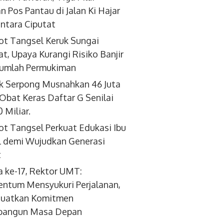
an Pos Pantau di Jalan Ki Hajar
tara Ciputat
t Tangsel Keruk Sungai
at, Upaya Kurangi Risiko Banjir
jumlah Permukiman
k Serpong Musnahkan 46 Juta
 Obat Keras Daftar G Senilai
 Miliar.
t Tangsel Perkuat Edukasi Ibu
 demi Wujudkan Generasi
t
a ke-17, Rektor UMT:
tum Mensyukuri Perjalanan,
uatkan Komitmen
angun Masa Depan