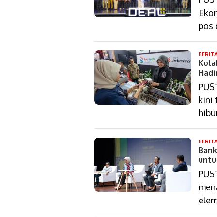
Ekon
pos
BERIT
Kola
Hadi
PUST
kini
hibu
BERIT
Bank
untu
PUST
mena
elem