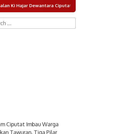
Hajar Dewantara Ciputat
Pemkot Tangsel Keruk Sungai
h
am Ciputat Imbau Warga
kan Tawuran, Tiga Pilar