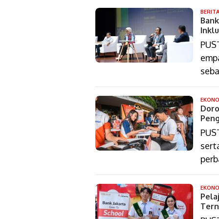
BERIT
Bank
Inkl
PUST
empa
seba
EKONO
Doro
Peng
PUST
sert
perb
EKONO
Pela
Tern