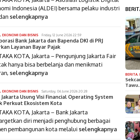
omi Indonesia (ALDEI) bersama pelaku industri
BERI
 dan
selengkapnya
isa
A
,
EKONOMI DAN BISNIS
Friday, 12 June 2026 22:59
borasi Bank Jakarta dan Bapenda DKI di PRJ
bustomi
rkan Layanan Bayar Pajak
AKA KOTA, Jakarta – Pengunjung Jakarta Fair
 tak hanya bisa berbelanja dan menikmati
ran,
selengkapnya
BERITA
,
Sekca
Tawu
isa
A
,
EKONOMI DAN BISNIS
Saturday, 06 June 2026 20:28
 Jakarta Usung Visi Financial Operating System
bustomi
k Perkuat Ekosistem Kota
AKA KOTA, Jakarta – Bank Jakarta
rgetkan diri menjadi penghubung berbagai
en pembangunan kota melalui
selengkapnya