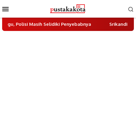
Skip
Mobile
to
Menu
content
Masih Selidiki Penyebabnya
Srikandi Pokdar Kamtibm