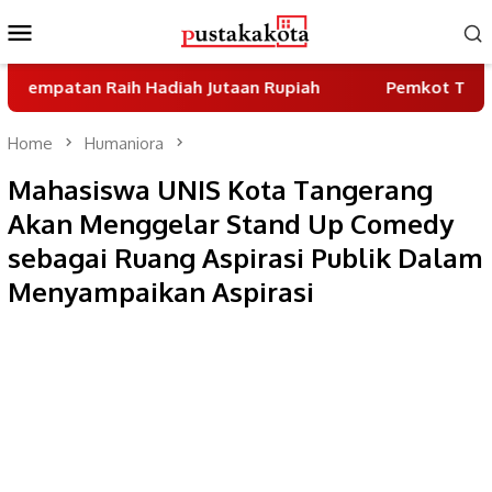
Skip
Mobile
to
Menu
content
an Raih Hadiah Jutaan Rupiah
Pemkot Tangsel Genca
Home
Humaniora
Mahasiswa UNIS Kota Tangerang
Akan Menggelar Stand Up Comedy
sebagai Ruang Aspirasi Publik Dalam
Menyampaikan Aspirasi