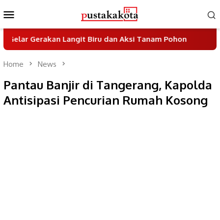
Skip
Mobile
to
Menu
content
rakan Langit Biru dan Aksi Tanam Pohon
Sayembara 
Home
News
Pantau Banjir di Tangerang, Kapolda
Antisipasi Pencurian Rumah Kosong