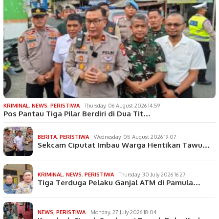
KRIMINAL
,
NEWS
,
PERISTIWA
Thursday, 06 August 2026 14:59
Pos Pantau Tiga Pilar Berdiri di Dua Tit…
BERITA
,
PERISTIWA
Wednesday, 05 August 2026 19:07
Sekcam Ciputat Imbau Warga Hentikan Tawu…
KRIMINAL
,
NEWS
,
PERISTIWA
Thursday, 30 July 2026 16:27
Tiga Terduga Pelaku Ganjal ATM di Pamula…
NEWS
,
PERISTIWA
Monday, 27 July 2026 18:04