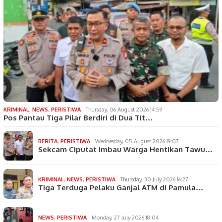
KRIMINAL
,
NEWS
,
PERISTIWA
Thursday, 06 August 2026 14:59
Pos Pantau Tiga Pilar Berdiri di Dua Tit…
BERITA
,
PERISTIWA
Wednesday, 05 August 2026 19:07
Sekcam Ciputat Imbau Warga Hentikan Tawu…
KRIMINAL
,
NEWS
,
PERISTIWA
Thursday, 30 July 2026 16:27
Tiga Terduga Pelaku Ganjal ATM di Pamula…
NEWS
,
PERISTIWA
Monday, 27 July 2026 18:04