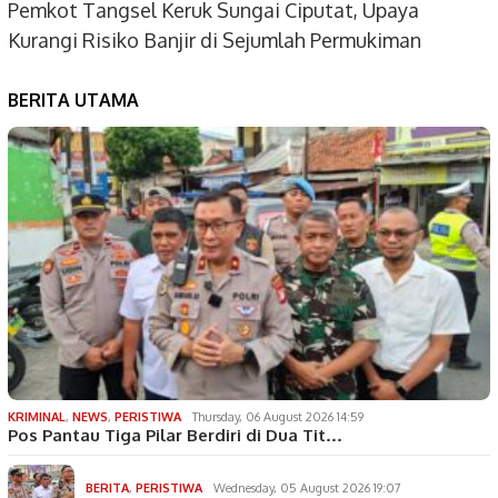
Pemkot Tangsel Keruk Sungai Ciputat, Upaya
Kurangi Risiko Banjir di Sejumlah Permukiman
BERITA UTAMA
KRIMINAL
,
NEWS
,
PERISTIWA
Thursday, 06 August 2026 14:59
Pos Pantau Tiga Pilar Berdiri di Dua Tit…
BERITA
,
PERISTIWA
Wednesday, 05 August 2026 19:07