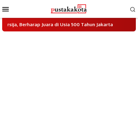
Skip
Mobile
to
Menu
content
rharap Juara di Usia 500 Tahun Jakarta
Filosofi Sepa