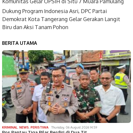
Komunitas Gelar OPSIH di Situ 7 Muara Pamulang
Dukung Program Indonesia Asri, DPC Partai
Demokrat Kota Tangerang Gelar Gerakan Langit
Biru dan Aksi Tanam Pohon
BERITA UTAMA
KRIMINAL
,
NEWS
,
PERISTIWA
Thursday, 06 August 2026 14:59
Pos Pantau Tiga Pilar Berdiri di Dua Tit…