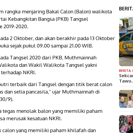
BERI
rangka menjaring Bakal Calon (Balon) walikota
rtai Kebangkitan Bangsa (PKB) Tangsel
e 2019-2020.
ada 2 Oktober, dan akan berakhir pada 13 Oktober
uka sejak pukul 09.00 sampai 21.00 WIB.
lkada Tangsel 2020 dari PKB, Muthmainnah
Walikota dan Wakil Walikota Tangsel yakni
BERITA
,
s terhadap NKRI.
Sekca
Tawu
ri terbaik dari Tangsel dengan titik berat calon
as dan setia pancasila,” ujar Muthmainnah di
30/9).
a tegas menolak balon yang memiliki paham
isa merusak kesatuan NKRI.
k calon yang memiliki paham khilafah dan