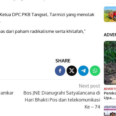
h Ketua DPC PKB Tangsel, Tarmizi yang menolak
.
s dari paham radikalisme serta khilafah,”
ADVE
SHARE
Next post
ADVERT
Damkar
Bos JNE Dianugrahi Satyalancana di
Pemko
Upa…
Hari Bhakti Pos dan telekomunikasi
Ke – 74