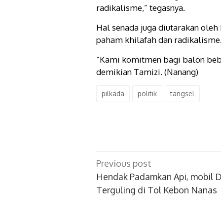
radikalisme,” tegasnya.
Hal senada juga diutarakan ole
paham khilafah dan radikalisme
“Kami komitmen bagi balon beba
demikian Tamizi. (Nanang)
pilkada
politik
tangsel
Post
Previous post
navigation
Hendak Padamkan Api, mobil 
Terguling di Tol Kebon Nanas