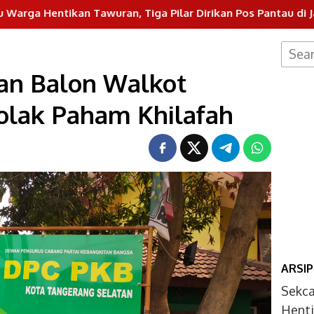
n Tawuran, Tiga Pilar Dirikan Pos Pantau di Jalan Ki Hajar
Searc
for:
an Balon Walkot
olak Paham Khilafah
ARSIP
Sekc
Henti