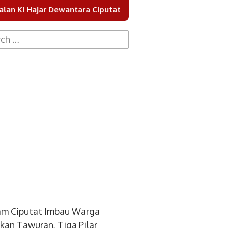
 Dewantara Ciputat
Pemkot Tangsel Keruk Sungai Cipu
h
am Ciputat Imbau Warga
kan Tawuran, Tiga Pilar