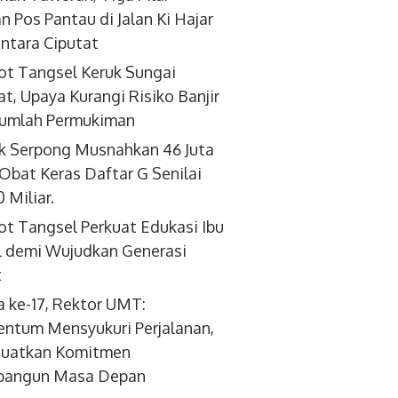
an Pos Pantau di Jalan Ki Hajar
tara Ciputat
t Tangsel Keruk Sungai
at, Upaya Kurangi Risiko Banjir
jumlah Permukiman
k Serpong Musnahkan 46 Juta
 Obat Keras Daftar G Senilai
 Miliar.
t Tangsel Perkuat Edukasi Ibu
 demi Wujudkan Generasi
t
a ke-17, Rektor UMT:
tum Mensyukuri Perjalanan,
uatkan Komitmen
angun Masa Depan