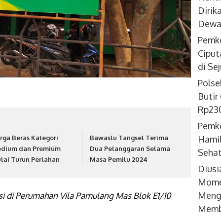
Dirik
Dewan
Pemko
Ciput
di Se
Polse
Butir
Rp230
Pemko
Hamil
rga Beras Kategori
Bawaslu Tangsel Terima
dium dan Premium
Dua Pelanggaran Selama
Seha
lai Turun Perlahan
Masa Pemilu 2024
Diusi
Momen
Meng
i di Perumahan Vila Pamulang Mas Blok E1/10
Memb