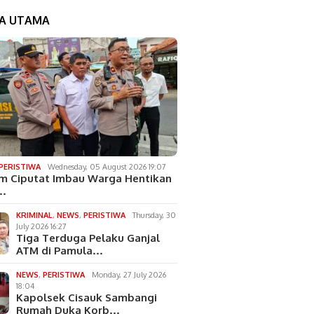
TA UTAMA
PERISTIWA
Wednesday, 05 August 2026 19:07
m Ciputat Imbau Warga Hentikan
…
KRIMINAL
,
NEWS
,
PERISTIWA
Thursday, 30
July 2026 16:27
Tiga Terduga Pelaku Ganjal
ATM di Pamula…
NEWS
,
PERISTIWA
Monday, 27 July 2026
18:04
Kapolsek Cisauk Sambangi
Rumah Duka Korb…