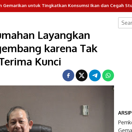
untuk Tingkatkan Konsumsi Ikan dan Cegah Stunting
Searc
for:
umahan Layangkan
gembang karena Tak
Terima Kunci
ARSIP
Pemk
Gemar