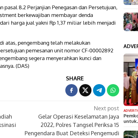
 pasal 8.2 Perjanjian Penegasan dan Persetujuan,
estment berkewajiban membayar denda
ari harga jual yakni Rp 1,37 miliar lebih menjadi
 di atas, pengembang telah melakukan
ADVE
n persetujuan pemesanan unit nomor CF-00002892
 Pengembang segera menyerahkan kunci dan
asnya. (DAS)
SHARE
Next post
ADVERT
Pemko
adiah
Gelar Operasi Keselamatan Jaya
untu
sinasi
2022, Polres Tangsel Periksa 15
Pengendara Buat Deteksi Pengemudi