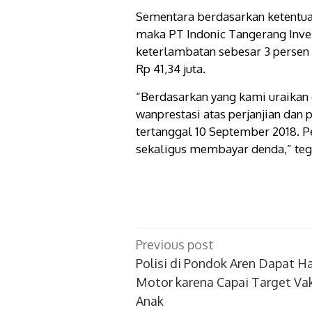
Sementara berdasarkan ketentuan
maka PT Indonic Tangerang Inv
keterlambatan sebesar 3 persen d
Rp 41,34 juta.
“Berdasarkan yang kami uraikan
wanprestasi atas perjanjian da
tertanggal 10 September 2018.
sekaligus membayar denda,” teg
Post
Previous post
navigation
Polisi di Pondok Aren Dapat H
Motor karena Capai Target Vak
Anak