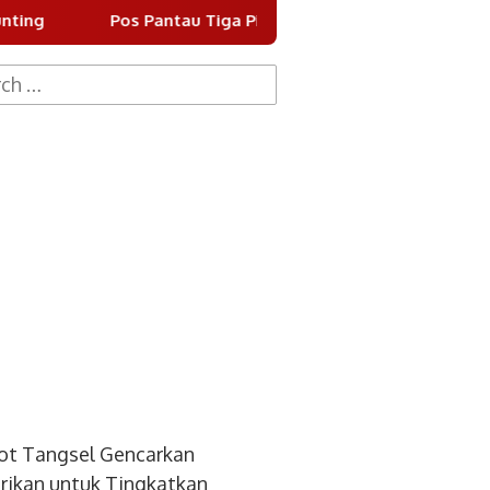
Pos Pantau Tiga Pilar Berdiri di Dua Titik Jalan Ki Hajar 
h
ot Tangsel Gencarkan
ikan untuk Tingkatkan