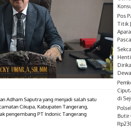
Konsu
Pos P
Titik
Apara
Pasca
Sekc
Henti
Dirik
Dewan
Pemko
Ciput
di Se
an Adham Saputra yang menjadi salah satu
amatan Cikupa, Kabupaten Tangerang,
Polse
ak pengembang PT Indonic Tangerang
Butir
Rp230