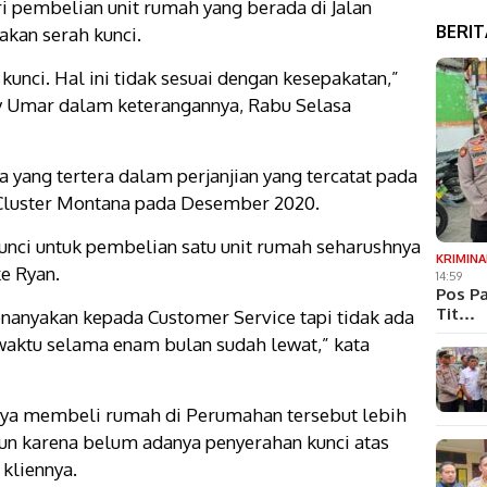
ri pembelian unit rumah yang berada di Jalan
BERI
akan serah kunci.
unci. Hal ini tidak sesuai dengan kesepakatan,”
ky Umar dalam keterangannya, Rabu Selasa
 yang tertera dalam perjanjian yang tercatat pada
t Cluster Montana pada Desember 2020.
unci untuk pembelian satu unit rumah seharushnya
KRIMINA
e Ryan.
14:59
Pos Pa
Tit…
enanyakan kepada Customer Service tapi tidak ada
waktu selama enam bulan sudah lewat,” kata
nya membeli rumah di Perumahan tersebut lebih
mun karena belum adanya penyerahan kunci atas
 kliennya.