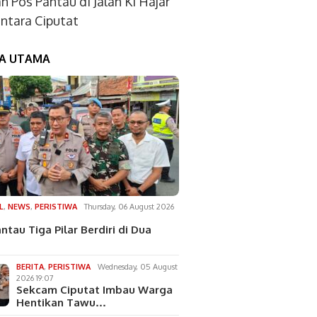
an Pos Pantau di Jalan Ki Hajar
tara Ciputat
TA UTAMA
L
,
NEWS
,
PERISTIWA
Thursday, 06 August 2026
ntau Tiga Pilar Berdiri di Dua
BERITA
,
PERISTIWA
Wednesday, 05 August
2026 19:07
Sekcam Ciputat Imbau Warga
Hentikan Tawu…