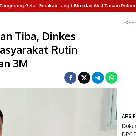
erakan Langit Biru dan Aksi Tanam Pohon
Sayembara
Searc
for:
n Tiba, Dinkes
asyarakat Rutin
an 3M
ARSIP
Dukun
DPC P