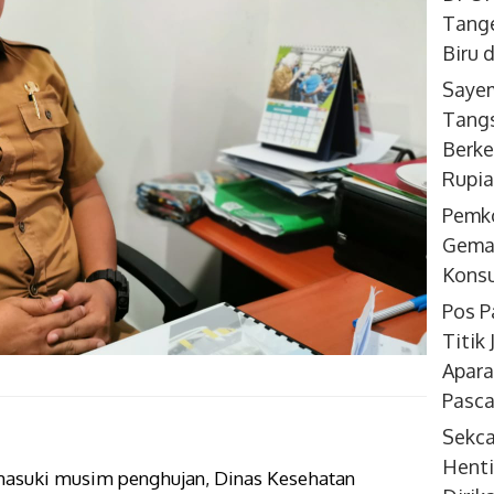
Tange
Biru 
Sayem
Tangs
Berke
Rupi
Pemk
Gemar
Konsu
Pos P
Titik
Apara
Pasca
Sekc
Henti
masuki musim penghujan, Dinas Kesehatan