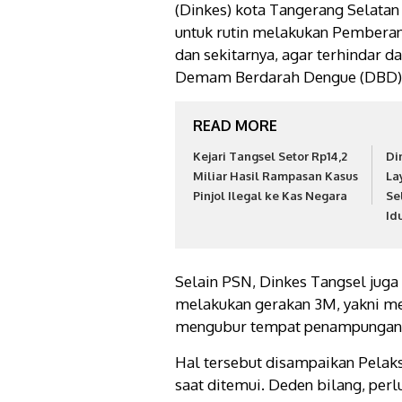
(Dinkes) kota Tangerang Selata
untuk rutin melakukan Pembera
dan sekitarnya, agar terhindar
Demam Berdarah Dengue (DBD)
READ MORE
Kejari Tangsel Setor Rp14,2
Di
Miliar Hasil Rampasan Kasus
La
Pinjol Ilegal ke Kas Negara
Se
Idu
Selain PSN, Dinkes Tangsel juga
melakukan gerakan 3M, yakni m
mengubur tempat penampungan ai
Hal tersebut disampaikan Pelak
saat ditemui. Deden bilang, per