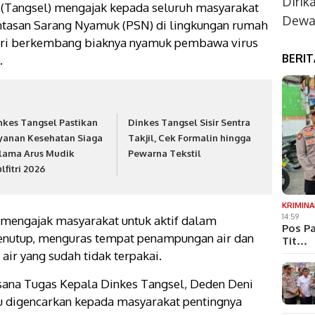
Dirik
n (Tangsel) mengajak kepada seluruh masyarakat
Dewan
ntasan Sarang Nyamuk (PSN) di lingkungan rumah
 dari berkembang biaknya nyamuk pembawa virus
BERI
.
nkes Tangsel Pastikan
Dinkes Tangsel Sisir Sentra
yanan Kesehatan Siaga
Takjil, Cek Formalin hingga
lama Arus Mudik
Pewarna Tekstil
lfitri 2026
KRIMINA
14:59
 mengajak masyarakat untuk aktif dalam
Pos Pa
enutup, menguras tempat penampungan air dan
Tit…
r yang sudah tidak terpakai.
sana Tugas Kepala Dinkes Tangsel, Deden Deni
lu digencarkan kepada masyarakat pentingnya