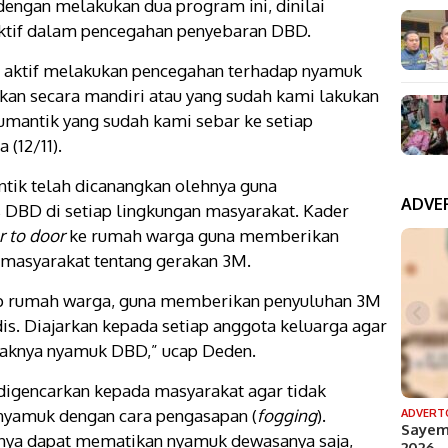
engan melakukan dua program ini, dinilai
ektif dalam pencegahan penyebaran DBD.
h aktif melakukan pencegahan terhadap nyamuk
kan secara mandiri atau yang sudah kami lakukan
umantik yang sudah kami sebar ke setiap
 (12/11).
tik telah dicanangkan olehnya guna
ADVE
 DBD di setiap lingkungan masyarakat. Kader
r to door
ke rumah warga guna memberikan
 masyarakat tentang gerakan 3M.
iap rumah warga, guna memberikan penyuluhan 3M
s. Diajarkan kepada setiap anggota keluarga agar
aknya nyamuk DBD,” ucap Deden.
 digencarkan kepada masyarakat agar tidak
nyamuk dengan cara pengasapan (
fogging
).
ADVERT
Sayem
ya dapat mematikan nyamuk dewasanya saja,
2026