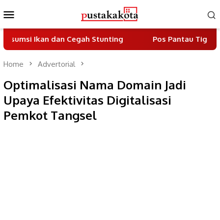
Skip
Mobile
to
Menu
content
Ikan dan Cegah Stunting
Pos Pantau Tiga Pilar Berdi
Home
Advertorial
Optimalisasi Nama Domain Jadi
Upaya Efektivitas Digitalisasi
Pemkot Tangsel