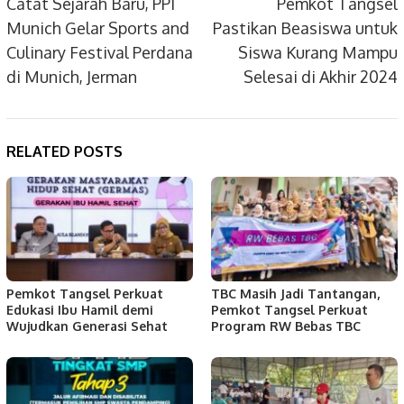
navigation
Catat Sejarah Baru, PPI
Pemkot Tangsel
Munich Gelar Sports and
Pastikan Beasiswa untuk
Culinary Festival Perdana
Siswa Kurang Mampu
di Munich, Jerman
Selesai di Akhir 2024
RELATED POSTS
Pemkot Tangsel Perkuat
TBC Masih Jadi Tantangan,
Edukasi Ibu Hamil demi
Pemkot Tangsel Perkuat
Wujudkan Generasi Sehat
Program RW Bebas TBC