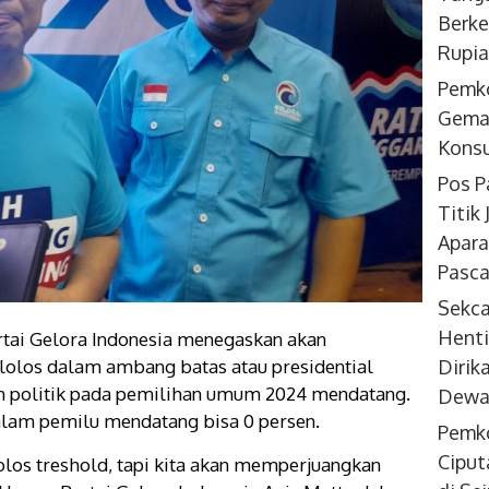
Berke
Rupi
Pemk
Gemar
Konsu
Pos P
Titik
Apara
Pasca
Sekc
Henti
rtai Gelora Indonesia menegaskan akan
Dirik
lolos dalam ambang batas atau presidential
an politik pada pemilihan umum 2024 mendatang.
Dewan
lam pemilu mendatang bisa 0 persen.
Pemko
Ciput
lolos treshold, tapi kita akan memperjuangkan