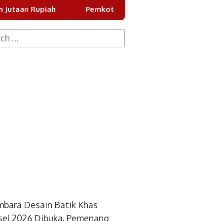
h
Pemkot Tangsel Gencarkan Gemarikan untuk Tingka
h
bara Desain Batik Khas
el 2026 Dibuka, Pemenang