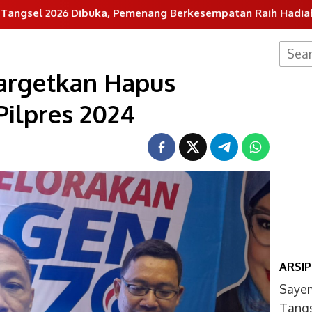
Dibuka, Pemenang Berkesempatan Raih Hadiah Jutaan Rupia
Searc
for:
Targetkan Hapus
Pilpres 2024
ARSIP
Sayem
Tangs