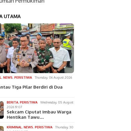
jumlah Permukiman
TA UTAMA
L
,
NEWS
,
PERISTIWA
Thursday, 06 August 2026
ntau Tiga Pilar Berdiri di Dua
BERITA
,
PERISTIWA
Wednesday, 05 August
2026 19:07
Sekcam Ciputat Imbau Warga
Hentikan Tawu…
KRIMINAL
,
NEWS
,
PERISTIWA
Thursday, 30