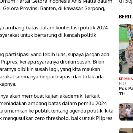
di Se
a Umum Partai Gelora Indonesia Anis Matta dalam
i Gelora Provinsi Banten, di kawasan Serpong,
BERI
ya ambang batas dalam kontestasi politik 2024
yarakat untuk bertarung di kancah politik
 partisipasi yang lebih luas, supaya jangan ada
Pilpres, kenapa syaratnya dibikin susah. Bikin
aratnya dibikin susah lagi, yang kita maukan
yarakat semuanya berpartisipasi dan tidak ada
KRIMINA
kapnya.
14:59
Pos Pa
Tit…
inya akan membuat kajian akademik, terkait
k meniadakan ambang batas dalam pemilu 2024
ita umumkan ke publik tentang agenda politik, kita
 mengusulkan zero threshold, baik untuk Pilpres