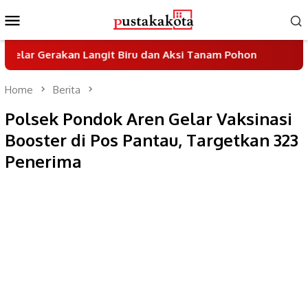
Skip
Mobile
to
Menu
content
an Langit Biru dan Aksi Tanam Pohon
Sayembara Des
Home
Berita
Polsek Pondok Aren Gelar Vaksinasi
Booster di Pos Pantau, Targetkan 323
Penerima