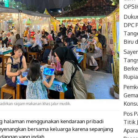
OPSIH
Dukun
DPC P
Tange
Biru 
Sayem
Tangs
Berke
Rupi
Pemk
Gemar
Konsu
hadirkan ragam makanan khas jalur mudik.
Pos P
g halaman menggunakan kendaraan pribadi
Titik
yenangkan bersama keluarga karena sepanjang
Apara
dangan yang indah.