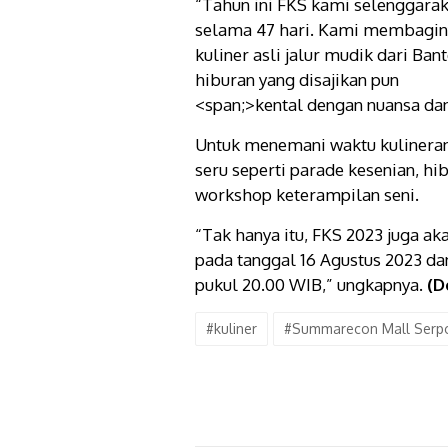
“Tahun ini FKS kami selenggarak
selama 47 hari. Kami membagin
kuliner asli jalur mudik dari Ban
hiburan yang disajikan pun
<span;>kental dengan nuansa dan
Untuk menemani waktu kulineran
seru seperti parade kesenian, hi
workshop keterampilan seni.
“Tak hanya itu, FKS 2023 juga a
pada tanggal 16 Agustus 2023 da
pukul 20.00 WIB,” ungkapnya.
(D
#kuliner
#Summarecon Mall Serp