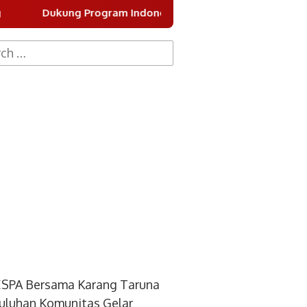
rogram Indonesia Asri, DPC Partai Demokrat Kota Tangeran
h
SPA Bersama Karang Taruna
uluhan Komunitas Gelar