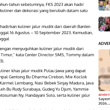
ahun-tahun sebelumnya, FKS 2023 akan hadir
kuliner dan dekorasi yang berubah dalam satu
adirkan kuliner jalur mudik dari daerah Banten
anggal 16 Agustus – 10 September 2023. Kemudian,
nggal
ADVE
engan menyuguhkan kuliner jalur mudik dari
 Timur,” kata Center Director SMS, Tommy dalam
3).
liner khas jalur mudik Pulau Jawa yang dapat
 Empal Gentong Bu Dharma Cirebon, Mie Koclok
 Karmel Lembang, Nasi Bebek Sinjay Madura, Java
leh Bu Rudy Surabaya, Gudeg Yu Djum, Yammie
tosuman Ny. Handayani Solo, serta kuliner jalur
ADVERT
Sayem
2026