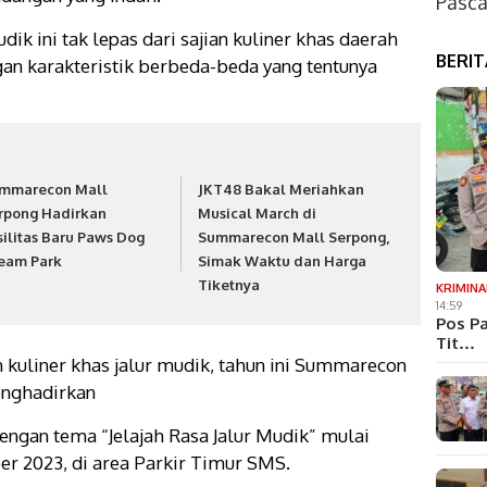
Pasca
 ini tak lepas dari sajian kuliner khas daerah
BERI
an karakteristik berbeda-beda yang tentunya
mmarecon Mall
JKT48 Bakal Meriahkan
rpong Hadirkan
Musical March di
silitas Baru Paws Dog
Summarecon Mall Serpong,
eam Park
Simak Waktu dan Harga
Tiketnya
KRIMINA
14:59
Pos Pa
Tit…
uliner khas jalur mudik, tahun ini Summarecon
enghadirkan
dengan tema “Jelajah Rasa Jalur Mudik” mulai
er 2023, di area Parkir Timur SMS.