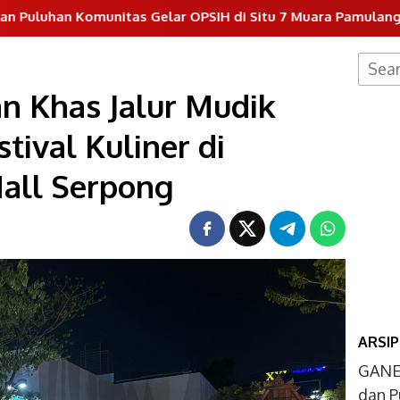
tas Gelar OPSIH di Situ 7 Muara Pamulang
Dukung P
Searc
for:
 Khas Jalur Mudik
tival Kuliner di
all Serpong
ARSIP
GANE
dan P