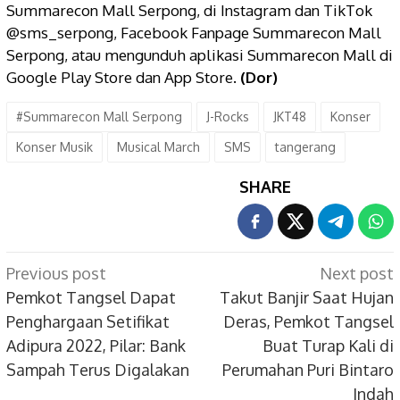
Summarecon Mall Serpong, di Instagram dan TikTok
@sms_serpong, Facebook Fanpage Summarecon Mall
Serpong, atau mengunduh aplikasi Summarecon Mall di
Google Play Store dan App Store.
(Dor)
#Summarecon Mall Serpong
J-Rocks
JKT48
Konser
Konser Musik
Musical March
SMS
tangerang
SHARE
Post
Previous post
Next post
navigation
Pemkot Tangsel Dapat
Takut Banjir Saat Hujan
Penghargaan Setifikat
Deras, Pemkot Tangsel
Adipura 2022, Pilar: Bank
Buat Turap Kali di
Sampah Terus Digalakan
Perumahan Puri Bintaro
Indah