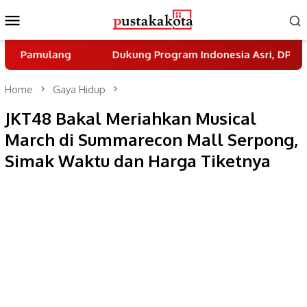
Skip
Mobile
to
Menu
content
ng
Dukung Program Indonesia Asri, DPC Partai Demo
Home
Gaya Hidup
JKT48 Bakal Meriahkan Musical
March di Summarecon Mall Serpong,
Simak Waktu dan Harga Tiketnya