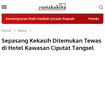
Skip
Mobile
to
Menu
content
atan Raih Hadiah Jutaan Rupiah
Pemkot Tangsel Gen
Home
News
Sepasang Kekasih Ditemukan Tewas
di Hotel Kawasan Ciputat Tangsel