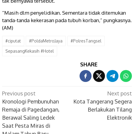
tak bernyawa tersebut.
“Masih dlm penyelidikan. Sementara tidak ditemukan
tanda-tanda kekerasan pada tubuh korban,” pungkasnya.
(AM)
#ciputat
#PoldaMetroJaya
#PolresTangsel
SepasangKekasih #Hotel
SHARE
Post
Previous post
Next post
navigation
Kronologi Pembunuhan
Kota Tangerang Segera
Remaja di Pagedangan,
Berlakukan Tilang
Berawal Saling Ledek
Elektronik
Saat Pesta Miras di
Malam Tahun Baru