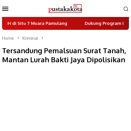
Skip
Mobile
to
Menu
content
 7 Muara Pamulang
Dukung Program Indonesia Asri, 
Home
Kriminal
Tersandung Pemalsuan Surat Tanah,
Mantan Lurah Bakti Jaya Dipolisikan