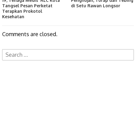
19, Tenaga Medis RLC Kota
Penghujan, Turap dan Tebing
Tangsel Pesan Perketat
di Setu Rawan Longsor
Terapkan Prokotol
Kesehatan
Comments are closed.
Search
for: