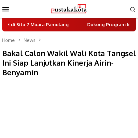
Skip
Mobile
to
Menu
content
 7 Muara Pamulang
Dukung Program Indonesia Asri, 
Home
News
Bakal Calon Wakil Wali Kota Tangsel
Ini Siap Lanjutkan Kinerja Airin-
Benyamin