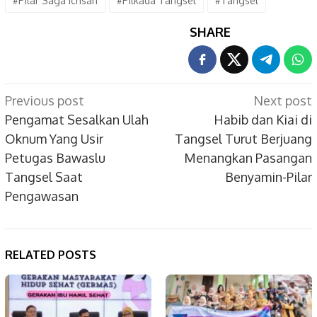
#Pilar Saga Ichsan
#Pilkada Tangsel
#Tangsel
SHARE
Post
Previous post
Next post
navigation
Pengamat Sesalkan Ulah
Habib dan Kiai di
Oknum Yang Usir
Tangsel Turut Berjuang
Petugas Bawaslu
Menangkan Pasangan
Tangsel Saat
Benyamin-Pilar
Pengawasan
RELATED POSTS