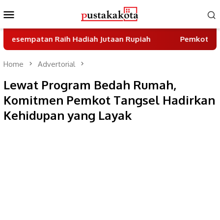
Skip
Mobile
to
Menu
content
atan Raih Hadiah Jutaan Rupiah
Pemkot Tangsel Gen
Home
Advertorial
Lewat Program Bedah Rumah,
Komitmen Pemkot Tangsel Hadirkan
Kehidupan yang Layak