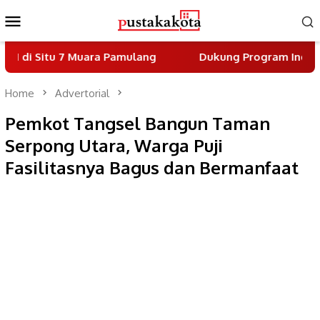
Skip
Mobile
to
Menu
content
 7 Muara Pamulang
Dukung Program Indonesia Asri, 
Home
Advertorial
Pemkot Tangsel Bangun Taman
Serpong Utara, Warga Puji
Fasilitasnya Bagus dan Bermanfaat