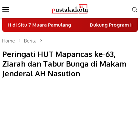
Skip
Mobile
to
Menu
content
u 7 Muara Pamulang
Dukung Program Indonesia Asri,
Home
Berita
Peringati HUT Mapancas ke-63,
Ziarah dan Tabur Bunga di Makam
Jenderal AH Nasution