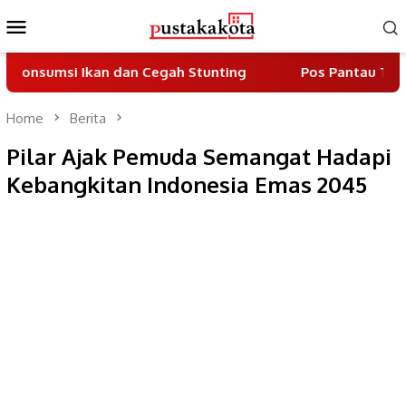
Skip
Mobile
to
Menu
content
si Ikan dan Cegah Stunting
Pos Pantau Tiga Pilar Be
Home
Berita
Pilar Ajak Pemuda Semangat Hadapi
Kebangkitan Indonesia Emas 2045