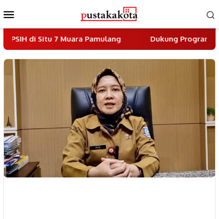
Skip
Mobile
to
Menu
content
itu 7 Muara Pamulang
Dukung Program Indonesia Asr