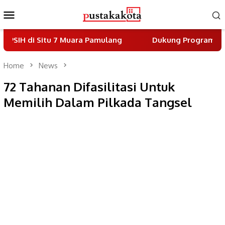
Skip
Mobile
to
Menu
content
itu 7 Muara Pamulang
Dukung Program Indonesia Asr
Home
News
72 Tahanan Difasilitasi Untuk
Memilih Dalam Pilkada Tangsel