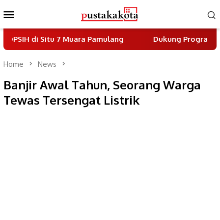
Skip
Mobile
to
Menu
content
Situ 7 Muara Pamulang
Dukung Program Indonesia As
Home
News
Banjir Awal Tahun, Seorang Warga
Tewas Tersengat Listrik