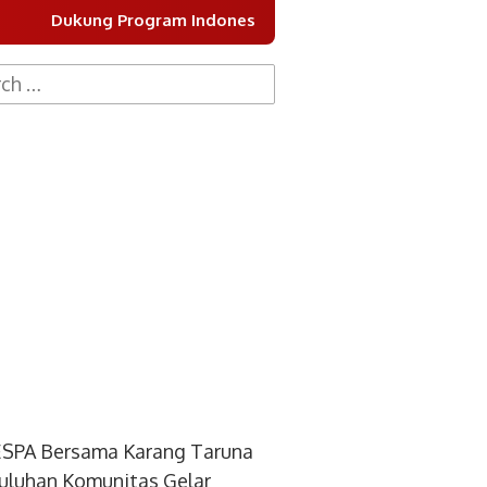
m Indonesia Asri, DPC Partai Demokrat Kota Tangerang Gel
h
SPA Bersama Karang Taruna
uluhan Komunitas Gelar