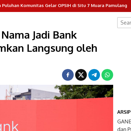
elar OPSIH di Situ 7 Muara Pamulang
Dukung Progra
Searc
for:
 Nama Jadi Bank
umkan Langsung oleh
ARSIP
GANE
dan P