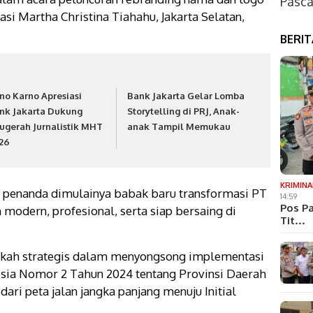
Pasca
asi Martha Christina Tiahahu, Jakarta Selatan,
BERI
no Karno Apresiasi
Bank Jakarta Gelar Lomba
nk Jakarta Dukung
Storytelling di PRJ, Anak-
ugerah Jurnalistik MHT
anak Tampil Memukau
26
KRIMINA
i penanda dimulainya babak baru transformasi PT
14:59
Pos Pa
modern, profesional, serta siap bersaing di
Tit…
ngkah strategis dalam menyongsong implementasi
sia Nomor 2 Tahun 2024 tentang Provinsi Daerah
dari peta jalan jangka panjang menuju Initial