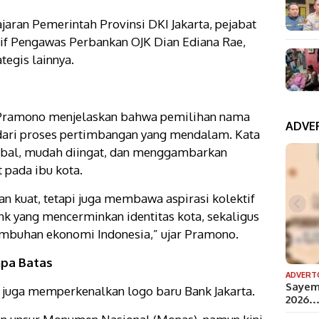
ajaran Pemerintah Provinsi DKI Jakarta, pejabat
tif Pengawas Perbankan OJK Dian Ediana Rae,
tegis lainnya.
Pramono menjelaskan bahwa pemilihan nama
ADVE
 dari proses pertimbangan yang mendalam. Kata
lobal, mudah diingat, dan menggambarkan
t pada ibu kota.
an kuat, tetapi juga membawa aspirasi kolektif
nk yang mencerminkan identitas kota, sekaligus
umbuhan ekonomi Indonesia,” ujar Pramono.
npa Batas
ADVERT
Sayem
juga memperkenalkan logo baru Bank Jakarta.
2026