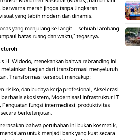
n unsur Monumen Nasional (Monas), namun kini
l berwarna merah jingga tanpa lingkaran
sual yang lebih modern dan dinamis.
 Monas yang menjulang ke langit—sebuah lambang
ampaui batas ruang dan waktu,” tegasnya.
yeluruh
gus H. Widodo, menekankan bahwa rebranding ini
, melainkan bagian dari transformasi menyeluruh
ukan. Transformasi tersebut mencakup:
 risiko, dan budaya kerja profesional, Akselerasi
n berbasis ekosistem, Modernisasi infrastruktur IT
 Penguatan fungsi intermediasi, produktivitas
 secara berkelanjutan.
 merasakan bahwa perubahan ini bukan kosmetik,
mendalam untuk menjadi bank yang kuat secara