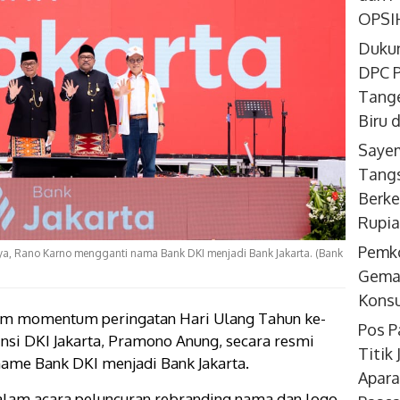
OPSIH
Dukun
DPC P
Tange
Biru 
Sayem
Tangs
Berke
Rupi
Pemk
a, Rano Karno mengganti nama Bank DKI menjadi Bank Jakarta. (Bank
Gemar
Konsu
m momentum peringatan Hari Ulang Tahun ke-
Pos P
insi DKI Jakarta, Pramono Anung, secara resmi
Titik
me Bank DKI menjadi Bank Jakarta.
Apara
lam acara peluncuran rebranding nama dan logo