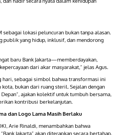
la, dan hadir secara nyata dalam kehidupan
 sebagai lokasi peluncuran bukan tanpa alasan.
g publik yang hidup, inklusif, dan mendorong
ngat baru Bank Jakarta—memberdayakan,
percayaan dari akar masyarakat,” jelas Agus.
g hari, sebagai simbol bahwa transformasi ini
 kota, bukan dari ruang steril. Sejalan dengan
Depan”, ajakan kolektif untuk tumbuh bersama,
rikan kontribusi berkelanjutan.
ama dan Logo Lama Masih Berlaku
DKI, Arie Rinaldi, menambahkan bahwa
Bank Jakarta” akan diterapkan secara bertahap.