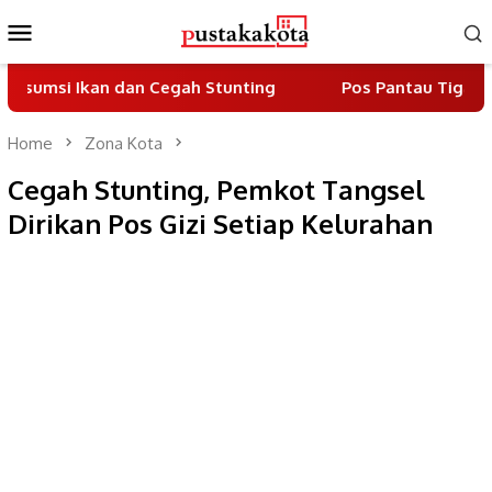
Skip
Mobile
to
Menu
content
an dan Cegah Stunting
Pos Pantau Tiga Pilar Berdiri
Home
Zona Kota
Cegah Stunting, Pemkot Tangsel
Dirikan Pos Gizi Setiap Kelurahan