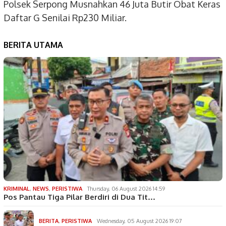
Polsek Serpong Musnahkan 46 Juta Butir Obat Keras
Daftar G Senilai Rp230 Miliar.
BERITA UTAMA
KRIMINAL
,
NEWS
,
PERISTIWA
Thursday, 06 August 2026 14:59
Pos Pantau Tiga Pilar Berdiri di Dua Tit…
BERITA
,
PERISTIWA
Wednesday, 05 August 2026 19:07