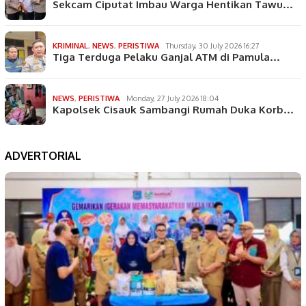
Sekcam Ciputat Imbau Warga Hentikan Tawu…
KRIMINAL
,
NEWS
,
PERISTIWA
Thursday, 30 July 2026 16:27
Tiga Terduga Pelaku Ganjal ATM di Pamula…
NEWS
,
PERISTIWA
Monday, 27 July 2026 18:04
Kapolsek Cisauk Sambangi Rumah Duka Korb…
ADVERTORIAL