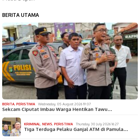
BERITA UTAMA
BERITA
,
PERISTIWA
Wednesday, 05 August 2026 19:07
Sekcam Ciputat Imbau Warga Hentikan Tawu…
KRIMINAL
,
NEWS
,
PERISTIWA
Thursday, 30 July 2026 16:27
Tiga Terduga Pelaku Ganjal ATM di Pamula…