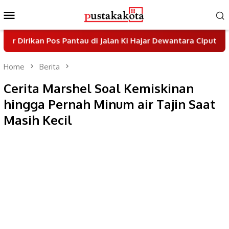
Skip
Mobile
to
Menu
content
Pos Pantau di Jalan Ki Hajar Dewantara Ciputat
Pemk
Home
Berita
Cerita Marshel Soal Kemiskinan
hingga Pernah Minum air Tajin Saat
Masih Kecil